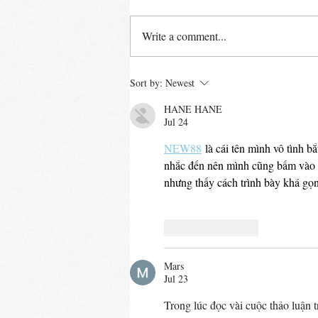
Write a comment...
Plastic is not fantastic...
Sort by:
Newest
HANE HANE
Jul 24
NEW88
 là cái tên mình vô tình b
nhắc đến nên mình cũng bấm vào x
nhưng thấy cách trình bày khá gọn
Like
Reply
Mars
Jul 23
Trong lúc đọc vài cuộc thảo luận 