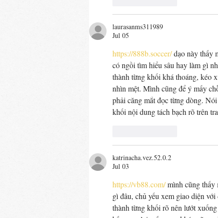
Like
Reply
laurasanms311989
Jul 05
https://888b.soccer/
 dạo này thấy 
có ngồi tìm hiểu sâu hay làm gì nh
thành từng khối khá thoáng, kéo 
nhìn mệt. Mình cũng để ý mấy chỗ
phải căng mắt đọc từng dòng. Nói 
khối nội dung tách bạch rõ trên tr
Like
Reply
katrinacha.vez.52.0.2
Jul 03
https://vb88.com/
 mình cũng thấy 
gì đâu, chủ yếu xem giao diện với 
thành từng khối rõ nên lướt xuống