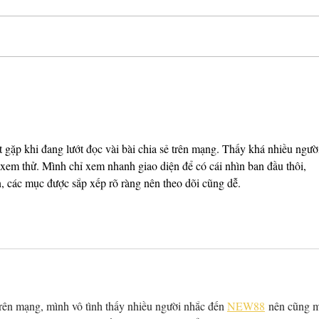
Fancy a cuppa?
New 
ắt gặp khi đang lướt đọc vài bài chia sẻ trên mạng. Thấy khá nhiều ngườ
em thử. Mình chỉ xem nhanh giao diện để có cái nhìn ban đầu thôi, 
, các mục được sắp xếp rõ ràng nên theo dõi cũng dễ.
trên mạng, mình vô tình thấy nhiều người nhắc đến 
NEW88
 nên cũng 