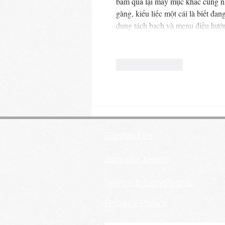
bấm qua lại mấy mục khác cũng nh
gàng, kiểu liếc một cái là biết đa
dung tách bạch và menu điều hư
Like
Reply
Contact us
Join our team
Terms & Conditions
Privacy Policy