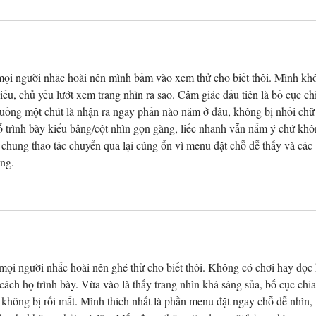
mọi người nhắc hoài nên mình bấm vào xem thử cho biết thôi. Mình kh
iều, chủ yếu lướt xem trang nhìn ra sao. Cảm giác đầu tiên là bố cục ch
xuống một chút là nhận ra ngay phần nào nằm ở đâu, không bị nhồi chữ
 trình bày kiểu bảng/cột nhìn gọn gàng, liếc nhanh vẫn nắm ý chứ khô
chung thao tác chuyển qua lại cũng ổn vì menu đặt chỗ dễ thấy và các 
ang.
mọi người nhắc hoài nên ghé thử cho biết thôi. Không có chơi hay đọc 
cách họ trình bày. Vừa vào là thấy trang nhìn khá sáng sủa, bố cục chia
 không bị rối mắt. Mình thích nhất là phần menu đặt ngay chỗ dễ nhìn, 