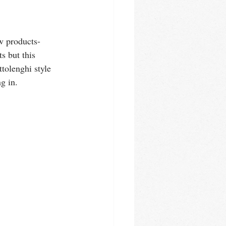
w products- 
s but this 
olenghi style 
g in. 