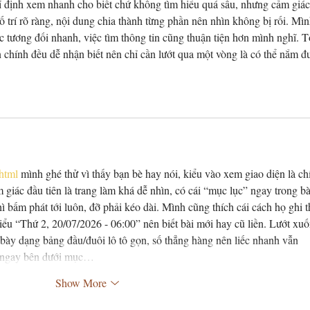
ỉ định xem nhanh cho biết chứ không tìm hiểu quá sâu, nhưng cảm giác
 trí rõ ràng, nội dung chia thành từng phần nên nhìn không bị rối. Mìn
ác tương đối nhanh, việc tìm thông tin cũng thuận tiện hơn mình nghĩ. 
n chính đều dễ nhận biết nên chỉ cần lướt qua một vòng là có thể nắm đ
.html
 mình ghé thử vì thấy bạn bè hay nói, kiểu vào xem giao diện là ch
 giác đầu tiên là trang làm khá dễ nhìn, có cái “mục lục” ngay trong bà
bấm phát tới luôn, đỡ phải kéo dài. Mình cũng thích cái cách họ ghi t
kiểu “Thứ 2, 20/07/2026 - 06:00” nên biết bài mới hay cũ liền. Lướt xuố
 bày dạng bảng đầu/đuôi lô tô gọn, số thẳng hàng nên liếc nhanh vẫn 
số ngay bên dưới mục…
Show More