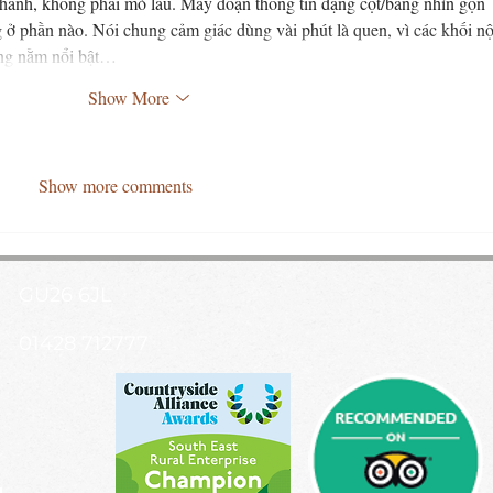
anh, không phải mò lâu. Mấy đoạn thông tin dạng cột/bảng nhìn gọn 
ng ở phần nào. Nói chung cảm giác dùng vài phút là quen, vì các khối nộ
ớng nằm nổi bật…
Show More
Show more comments
GU26 6JL
01428 712777