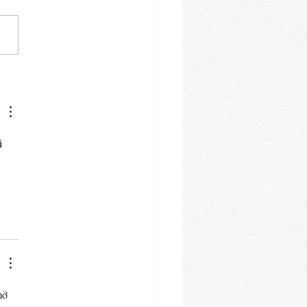
coffee - The 'V60'
i 
mở 