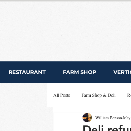
RESTAURANT
FARM SHOP
VERTI
All Posts
Farm Shop & Deli
R
William Benson
May 
Deli ref