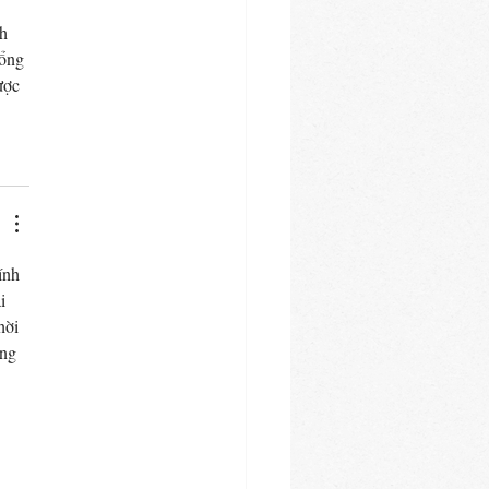
 
h 
Tổng 
ược 
ính 
i 
hời 
ng 