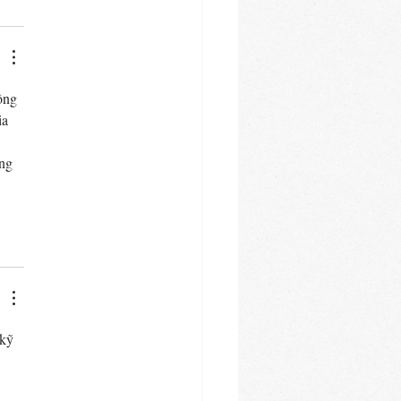
ông 
ia 
 
ng 
kỹ 
 