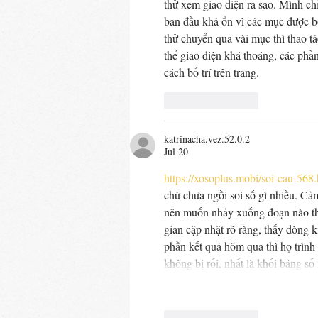
thử xem giao diện ra sao. Mình ch
ban đầu khá ổn vì các mục được bố
thử chuyển qua vài mục thì thao t
thể giao diện khá thoáng, các phầ
cách bố trí trên trang.
Like
Reply
katrinacha.vez.52.0.2
Jul 20
https://xosoplus.mobi/soi-cau-568
chứ chưa ngồi soi số gì nhiều. Cảm
nên muốn nhảy xuống đoạn nào thì 
gian cập nhật rõ ràng, thấy dòng 
phần kết quả hôm qua thì họ trình
không bị rối, nhất là khối bảng 